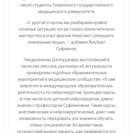
числе студенты Тюменского государственного
медицинского университета.
«С другой стороны мы разбираем крайне
сложные ситуации, когда только исключительно
мастерство и опыт врачей помогают совершать
уникальные вещи», — добавил Альберт
Суфианов.
Чандрашекар Деопуджари, выступавший в
качестве лектора, рассказал об актуальности
проведения подобных образовательных
мероприятий в медицинском сообществе. «Я сам
вовлечен в международную образовательную
деятельность по нейрохирургии, проводил курсы,
в том числе и по детской нейрохирургии, давно
знаком с профессором Суфиановым. Такие курсы,
анатомические и нейрохирургические, дают нам
возможность передавать эти знания и обучать
новых специалистов. Во время таких
путешествий можно увидеть, как развивается это