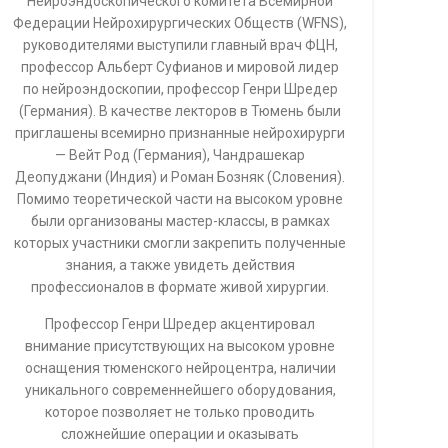
Нейроэндоскопического комитета Всемирной
Федерации Нейрохирургических Обществ (WFNS),
руководителями выступили главный врач ФЦН,
профессор Альберт Суфианов и мировой лидер
по нейроэндоскопии, профессор Генри Шредер
(Германия). В качестве лекторов в Тюмень были
приглашены всемирно признанные нейрохирурги
— Вейт Род (Германия), Чандрашекар
Деопуджани (Индия) и Роман Бозняк (Словения).
Помимо теоретической части на высоком уровне
были организованы мастер-классы, в рамках
которых участники смогли закрепить полученные
знания, а также увидеть действия
профессионалов в формате живой хирургии.
Профессор Генри Шредер акцентировал
внимание присутствующих на высоком уровне
оснащения тюменского нейроцентра, наличии
уникального современнейшего оборудования,
которое позволяет не только проводить
сложнейшие операции и оказывать