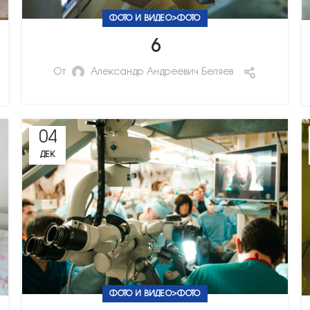
ФОТО И ВИДЕО>ФОТО
6
От
Александр Андреевич Беляев
04
ДЕК
ФОТО И ВИДЕО>ФОТО