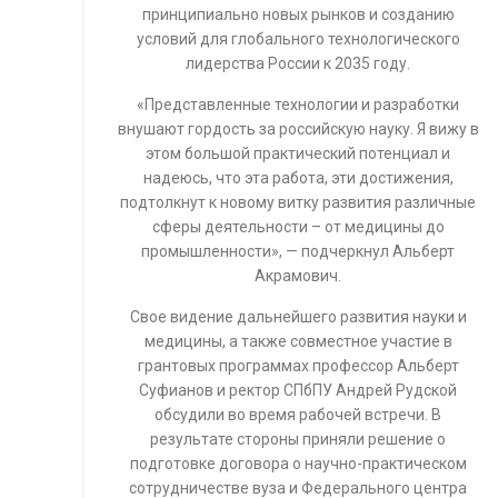
принципиально новых рынков и созданию
условий для глобального технологического
лидерства России к 2035 году.
«Представленные технологии и разработки
внушают гордость за российскую науку. Я вижу в
этом большой практический потенциал и
надеюсь, что эта работа, эти достижения,
подтолкнут к новому витку развития различные
сферы деятельности – от медицины до
промышленности», — подчеркнул Альберт
Акрамович.
Свое видение дальнейшего развития науки и
медицины, а также совместное участие в
грантовых программах профессор Альберт
Суфианов и ректор СПбПУ Андрей Рудской
обсудили во время рабочей встречи. В
результате стороны приняли решение о
подготовке договора о научно-практическом
сотрудничестве вуза и Федерального центра