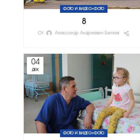
ФОТО И ВИДЕО>ФОТО
8
От
Александр Андреевич Беляев
04
ДЕК
ФОТО И ВИДЕО>ФОТО