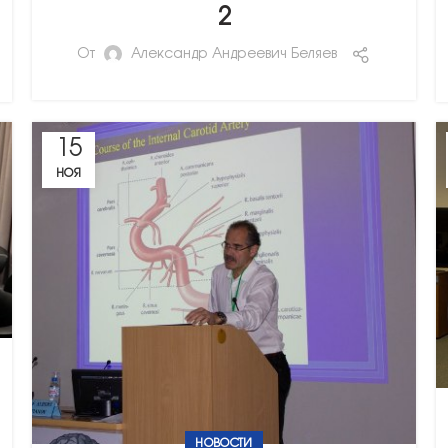
2
От
Александр Андреевич Беляев
15
НОЯ
НОВОСТИ