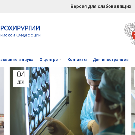
Версия для слабовидящих
ЙРОХИРУРГИИ
сийской Федерации
зование и наука
О центре
Контакты
Для иностранцев
04
ДЕК