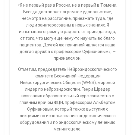
«Я не первый раз в России, не в первый в Тюмени.
Всегда доставляет огромное удовольствие,
несмотря на расстояние, приезжать туда, где
люди заинтересованы в новых знаниях. Я
испытываю огромную радость от приезда сюда,
от того, что могу еще чему-то научить во благо
пациентов. Другой же причиной является наша
долгая дружба с профессором Суфиановым», —
признался он.
Отметим, председатель Нейроэндоскопического
комитета Всемирной Федерации
Нейрохирургических Обществ (WFNS), мировой
лидер по нейроэндоскопии, Генри Шредер
возглавил образовательный курс совместно с
главным врачом ФЦН, профессором Альбертом
Суфиановым, который также выступил с
лекциями по использованию эндоскопического
оборудования и по эндоскопическому лечению
менингоцеле.