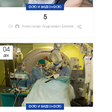
ФОТО И ВИДЕО>ФОТО
5
От
Александр Андреевич Беляев
04
ДЕК
ФОТО И ВИДЕО>ФОТО