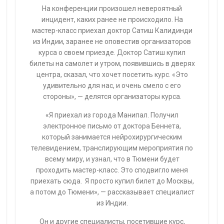
На конференции произошел невероятный
инцидент, каких ранее не происходило. На
мастер-класс приехал доктор Сатиш Калидинди
из Индии, заранее не оповестив организаторов
курса о своем приезде. Доктор Сатиш купил
билеты на самолет и утром, появившись в дверях
центра, сказал, что хочет посетить курс. «Это
удивительно для нас, и очень смело с его
стороны», — делятся организаторы курса.
«Я приехал из города Манипал. Получил
электронное письмо от доктора Беннета,
который занимается нейрохирургическим
телевидением, транслирующим мероприятия по
всему миру, и узнал, что в Тюмени будет
проходить мастер-класс. Это сподвигло меня
приехать сюда. Я просто купил билет до Москвы,
а потом до Тюмени», — рассказывает специалист
из Индии.
Он и другие специалисты, посетившие курс,