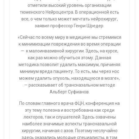
отметили высокий уровень организации
тюменского Нейроцентра. В операционной есть
все, о чем только может мечтать нейрохирург,
заявил профессор Генри Шредер.
«Сейчас по всему миру в медицине мы стремимся
к минимизации повреждения во время операции
— к малоинвазивной хирургии. Здесь, на курсе,
как раз можно обучиться этому. Данная
методика позволит удалить максимум, причиняя
минимум вреда пациенту. То есть, мы через нос
можем удалить опухоль, находящуюся в мозге»,
— рассказывает об трансназальном методе
Альберт Суфианов.
По словам главного врача ФЦН, конференция на
эту тему полезна и востребована как среди
лекторов, так и слушателей. Здесь охвачены
наиболее значимые аспекты трансназальной
хирургии, начиная с азов. Поэтому неслучайно
здесь оказались молодые специалисты, в том