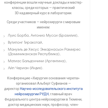
конференции вошли научные доклады и мастер-
классы, среди которых — практический
3D кадаверный курс в лаборатории.
Среди участников — нейрохирурги с мировым
именем:
Луис Борба, Антонио Мусси (Бразилия),
Вутипонг Тиракотай,
Мануэль де Хесус Энкарнасьон Рамирес
(Доминиканская Республика),
Матиас Бальдончини (Аргентина),
Айп Чериан (Индия).
Конференцию «Хирургия основания черепа»
организовал Альберт Суфианов —
директор
Научно-исследовательского института
нейрохирургии РУДН
, главный врач
Федерального центра нейрохирургии в Тюмени,
доктор медицинских наук, профессор, член-