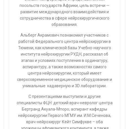
посольств государств Африки, цель встречи —
развитие международного взаимодействия и
сотрудничества в сфере нейрохирургического
образования.
Альберт Акрамович познакомил участников с
работой Федерального центра нейрохирургии в
Тюмени, как клинической базы Учебно-научного
института нейрохирургии РУДН, рассказал об
этапах и условиях поступления в ординатуру,
аспирантуру, а также возможностях самого
центра нейрохирургии, который имеет
сверхсовременное медицинское оборудование и
уникальные кадаверную и 3D лаборатории.
С презентациями выступили и другие
специалисты ФЦН: детский врач-невролог центра
Бертранд Акуала-Мпоро; аспирант кафедры
нейрохирургии Первого МГМУ им. И.М.Сеченова,
врач-нейрохирург Кейт Симфукве – оба
уроженцы африканского континента, а также