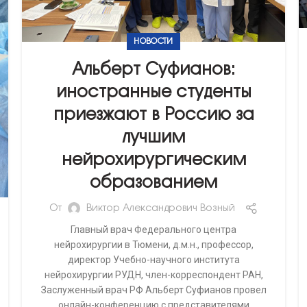
НОВОСТИ
Альберт Суфианов:
иностранные студенты
приезжают в Россию за
лучшим
нейрохирургическим
образованием
От
Виктор Александрович Возный
Главный врач Федерального центра
нейрохирургии в Тюмени, д.м.н., профессор,
директор Учебно-научного института
нейрохирургии РУДН, член-корреспондент РАН,
Заслуженный врач РФ Альберт Суфианов провел
онлайн-конференцию с представителями