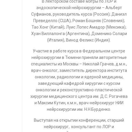
В лекторском составе мэтры по ЛОР и
эндоскопической нейрохирургии – Альберт
Суфианов, руководитель курса (Россия); Даниэл
Преведелло (США); Роман Бошняк (Словения);
Тао Хонг (Китай); Луис Лопес Амадор (Мексика);
Хуан Виллалонга (Аргентина), Доменико Солари
(Италия), Винод Феликс (Индия).
Участие в работе курса в Федеральном центре
нейрохирургии в Тюмени приняли авторитетные
специалисты из Москвы – Николай Грачев, д.м.н.,
врач-онколог, заместитель директора института
онкологии, радиологии и ядерной медицины,
заведующий кафедрой хирургии с курсом
онкологии и реконструктивно-пластической
хирургии медицинского центра им. Д.С. Рогачева
и Максим Кутин, к.м.н., врач-нейрохирург НИИ
нейрохирургии им. Н.Н.Бурденко.
Выступая на открытии конференции, старший
нейрохирург, консультант по ЛОР и