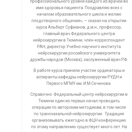
профессионального уровня каждого из врачей во
имя здоровья пациента. Поздравляю всех с
началом образовательного цикла и желаю
плодотворного общения», — сказал на открытии
курса Альберт Суфианов, д.м.н., профессор,
главный врач Федерального центра
нейрохирургии в Тюмени, член-корреспондент
РАН, директор Учебно-научного института
нейрохирургии российского университета
дружбы народов (Москва), заслуженный врач РФ.
В работе курса приняли участие ординаторы и
аспиранты кафедры нейрохирургии РУДН и
Первого МГМУ им. И.М.Сеченова.
Справочно: Федеральный центр нейрохирургии в
Тюмени один из первых начал проводить
операции по авторским методикам, в том числе
по трансназальной нейрохирургии. Традиция
организовывать ежегодно в ФЦН конференцию
по этому направлению существует много лет. На