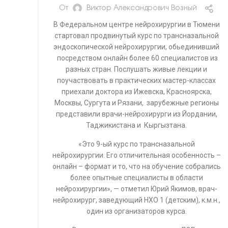
От
Виктор Александрович Возный
В Федеральном центре нейрохирургии в Тюмени
стартовал продвинутый курс по трансназальной
эндоскопической нейрохирургии, обьединивший
посредством онлайн более 60 специалистов из
разных стран. Послушать живые лекции и
поучаствовать в практических мастер-классах
приехали доктора из Ижевска, Красноярска,
Москвы, Сургута и Рязани, зарубежные регионы
представили врачи-нейрохирурги из Йордании,
Таджикистана и Кыргызтана.
«Это 9-ый курс по трансназальной
нейрохирургии. Его отличительная особенность –
онлайн – формат и то, что на обучение собрались
более опытные специалисты в области
нейрохирургии», — отметил Юрий Якимов, врач-
нейрохирург, заведующий НХО 1 (детским), к.м.н.,
один из организаторов курса.