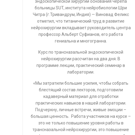
эндоскопической хирургии основания черепа
больницы SUT, института нейробиологии Шри
Читра (г.Тривандрум, Индия) — Виновад Феликс
отметил, что титанический труд в развитие
нейрохирургии вкладывает руководитель центра
профессор Альберт Суфианов, его работа
гениальна и многогранна.
Курс по трансназальной эндоскопической
нейрохирургии рассчитан на два дня. В
программе лекции, практический семинар в
лаборатории.
«Мы затратили большие усилия, чтобы собрать
блестящий состав лекторов, подготовили
кадаверный материал для отработки
практических навыков в нашей лаборатории.
Подчеркну, личные встречи, живые эмоции –
большая ценность. Работа участников на курсе –
это не только повышение уровня работы в
трансназальной нейрохирургии, это повышение